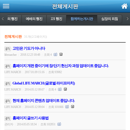
전체게시판
생명의 행진
<
예배의 행진
221 행진
함께하는게시판
심장의 외침
>
전체게시판
31개(2/2페이지)
고민은 기도가 아니다
lifemarcher
2018.12.23 18:48
조회 4
|
|
홈페이지 개편 중이기에 장/단기 헌신자 과정 업데이트 중입니다.
LIFE MARCH
2017.01.09 15:16
조회 93982
|
|
Global LIFE MARCH (글로벌 라이프마치)
LIFE MARCH
2014.05.12 09:07
조회 4
|
|
현재 홈페이지 콘텐츠 업데이트 중입니다.
LIFE MARCH
2014.05.12 09:04
조회 101666
|
|
홈페이지 글쓰기 사용법
관리자
2014.05.05 18:34
조회 102851
|
|