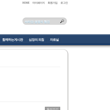
HOME
마이페이지
회원가입
로그인
함께하는게시판
심장의 외침
자료실